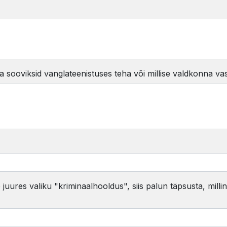
 Sa sooviksid vanglateenistuses teha või millise valdkonna va
 juures valiku "kriminaalhooldus", siis palun täpsusta, milli