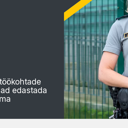
 töökohtade
saad edastada
lma