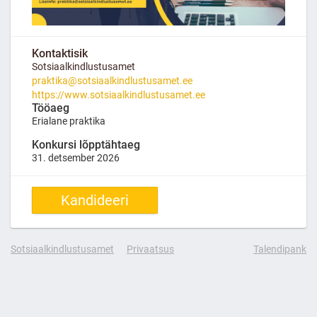
Kontaktisik
Sotsiaalkindlustusamet
praktika@sotsiaalkindlustusamet.ee
https://www.sotsiaalkindlustusamet.ee
Tööaeg
Erialane praktika
Konkursi lõpptähtaeg
31. detsember 2026
Kandideeri
Sotsiaalkindlustusamet
Privaatsus
Talendipank