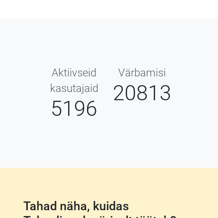
Aktiivseid
Värbamisi
20813
kasutajaid
5196
Tahad näha, kuidas