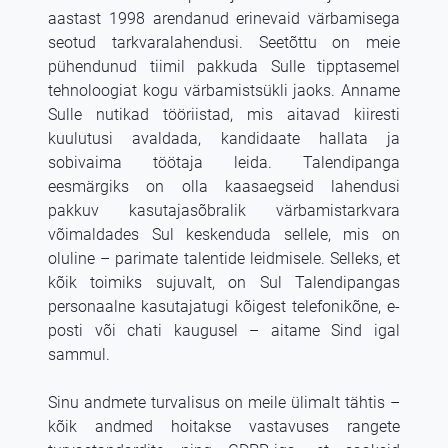
aastast 1998 arendanud erinevaid värbamisega
seotud tarkvaralahendusi. Seetõttu on meie
pühendunud tiimil pakkuda Sulle tipptasemel
tehnoloogiat kogu värbamistsükli jaoks. Anname
Sulle nutikad tööriistad, mis aitavad kiiresti
kuulutusi avaldada, kandidaate hallata ja
sobivaima töötaja leida. Talendipanga
eesmärgiks on olla kaasaegseid lahendusi
pakkuv kasutajasõbralik värbamistarkvara
võimaldades Sul keskenduda sellele, mis on
oluline – parimate talentide leidmisele. Selleks, et
kõik toimiks sujuvalt, on Sul Talendipangas
personaalne kasutajatugi kõigest telefonikõne, e-
posti või chati kaugusel – aitame Sind igal
sammul.
Sinu andmete turvalisus on meile ülimalt tähtis –
kõik andmed hoitakse vastavuses rangete