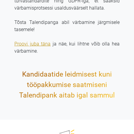
turvastandardite ning GDPR-iga, et saaksid
värbamisprotsessi usaldusväärselt hallata.
Tõsta Talendipanga abil värbamine järgmisele
tasemele!
Proovi juba täna
ja näe, kui lihtne võib olla hea
värbamine.
Kandidaatide leidmisest kuni
tööpakkumise saatmiseni
Talendipank aitab igal sammul