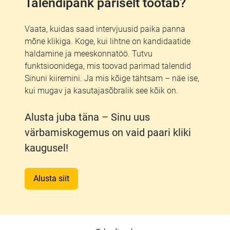
Talendipank päriselt töötab?
Vaata, kuidas saad intervjuusid paika panna
mõne klikiga. Koge, kui lihtne on kandidaatide
haldamine ja meeskonnatöö. Tutvu
funktsioonidega, mis toovad parimad talendid
Sinuni kiiremini. Ja mis kõige tähtsam – näe ise,
kui mugav ja kasutajasõbralik see kõik on.
Alusta juba täna – Sinu uus
värbamiskogemus on vaid paari kliki
kaugusel!
Alusta siit