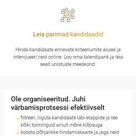
Leia parimad kandidaadid
Hinda kandidaate erinevate kriteeriumite alusel ja
intervjueeri neid online. Loo oma talendipank ja leia
sealt unistuste meeskond.
Ole organiseeritud. Juhi
värbamisprotsessi efektiivselt
filtreeri, liiguta kandidaate läbi etappide ja tee
kõiki toiminguid ainult mõne klõpsuga
koosta põhjalikke hindamiskaarte ja jaga neid