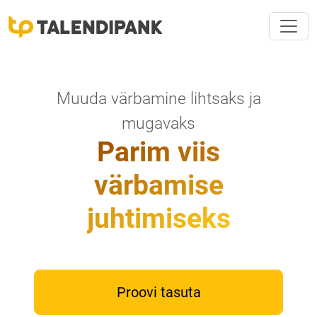
Muuda värbamine lihtsaks ja
mugavaks
Parim viis
värbamise
juhtimiseks
Proovi tasuta