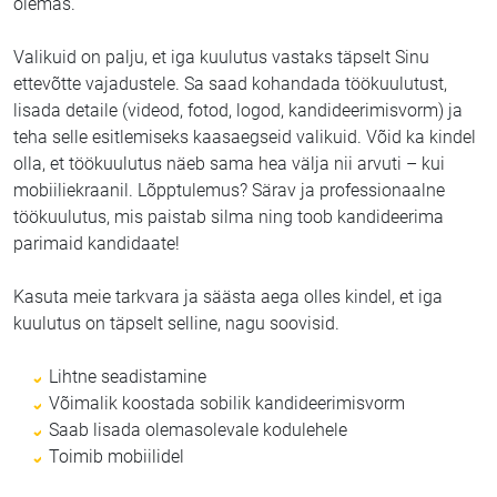
olemas.
Valikuid on palju, et iga kuulutus vastaks täpselt Sinu
ettevõtte vajadustele. Sa saad kohandada töökuulutust,
lisada detaile (videod, fotod, logod, kandideerimisvorm) ja
teha selle esitlemiseks kaasaegseid valikuid. Võid ka kindel
olla, et töökuulutus näeb sama hea välja nii arvuti – kui
mobiiliekraanil. Lõpptulemus? Särav ja professionaalne
töökuulutus, mis paistab silma ning toob kandideerima
parimaid kandidaate!
Kasuta meie tarkvara ja säästa aega olles kindel, et iga
kuulutus on täpselt selline, nagu soovisid.
Lihtne seadistamine
Võimalik koostada sobilik kandideerimisvorm
Saab lisada olemasolevale kodulehele
Toimib mobiilidel