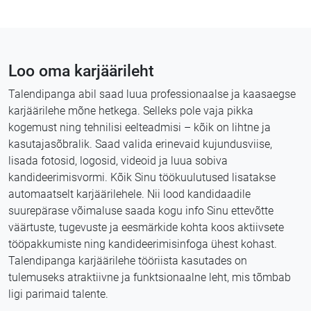
Loo oma karjäärileht
Talendipanga abil saad luua professionaalse ja kaasaegse
karjäärilehe mõne hetkega. Selleks pole vaja pikka
kogemust ning tehnilisi eelteadmisi – kõik on lihtne ja
kasutajasõbralik. Saad valida erinevaid kujundusviise,
lisada fotosid, logosid, videoid ja luua sobiva
kandideerimisvormi. Kõik Sinu töökuulutused lisatakse
automaatselt karjäärilehele. Nii lood kandidaadile
suurepärase võimaluse saada kogu info Sinu ettevõtte
väärtuste, tugevuste ja eesmärkide kohta koos aktiivsete
tööpakkumiste ning kandideerimisinfoga ühest kohast.
Talendipanga karjäärilehe tööriista kasutades on
tulemuseks atraktiivne ja funktsionaalne leht, mis tõmbab
ligi parimaid talente.